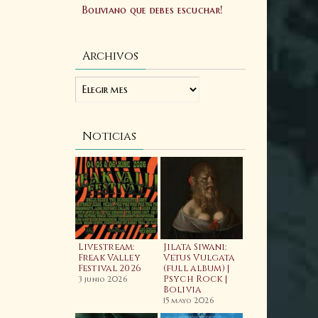
Boliviano que debes escuchar!
Archivos
Noticias
ellfest 2025:
Livestream:
Jilata Siwani:
Laibach:
ftermovie
Freak Valley
Vetus Vulgata
Allgorhyth
ficial
Festival 2026
(full album) |
(feat. Wiyaala)
Psych Rock |
Video
3 junio 2025
3 junio 2026
Bolivia
20 febrero 2026
15 mayo 2026