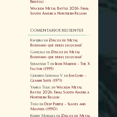
Bristol)
Wacken Metal Battle 2026: Final
South America Northern Region
Comentarios recientes
Kwyjibo
en
¡Discos de Metal
Boliviano que debes escuchar!
Gonzalo
en
¡Discos de Metal
Boliviano que debes escuchar!
Sebastian T
en
Iron Maiden – The X
Factor (1995)
Gerardo Ledesma V.
en
Jon Lord –
Gemini Suite (1971)
Yanko Tolic
en
Wacken Metal
Battle 2026: Final South America
Northern Region
Tuso
en
Deep Purple – Slaves and
Masters (1990)
Kenny Morales
en
¡Discos de Metal