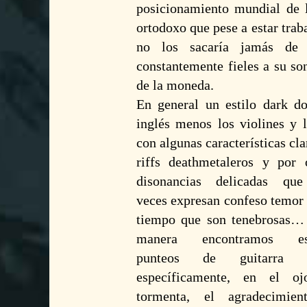
posicionamiento mundial de l
ortodoxo que pese a estar traba
no los sacaría jamás de 
constantemente fieles a su so
de la moneda.
En general un estilo dark d
inglés menos los violines y l
con algunas características cl
riffs deathmetaleros y por 
disonancias delicadas qu
veces expresan confeso temor
tiempo que son tenebrosas…
manera encontramos esc
punteos de guitarra
específicamente, en el o
tormenta, el agradecimie