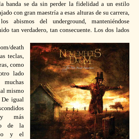
a banda se da sin perder la fidelidad a un estilo
jado con gran maestría a esas alturas de su carrera,
los abismos del underground, manteniéndose
nido tan verdadero, tan consecuente. Los dos lados
oom/death
as teclas,
aras, como
otro lado
e muchas
 al mismo
 De igual
ondidos
 y más
jo de la
nto y el