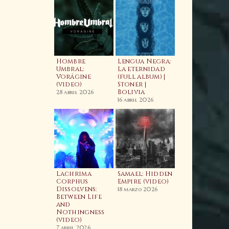
aahls Wyrd:
ime and
Hombre
Lengua Negra:
imeless
Umbral:
La eternidad
imeline
Vorágine
(full album) |
Video)
(video)
Stoner |
Wacken Metal
Bolivia
Battle 2026:
4 abril 2025
28 abril 2026
BOLIVIA | Fina
16 abril 2026
Nacional
7 enero 2026
odcast
Lachrima
Samael: Hidden
05E05 Enrique
Corphus
Empire (video)
agarnaga |
Dissolvens:
18 marzo 2026
rypt Sermon,
Between Life
Cauterization
he Silver,
and
The Psychic
aeva | Relapse
Nothingness
Vampire (Lyri
ecords
(video)
Video) | Nuev
Banda |
7 marzo 2025
7 abril 2026