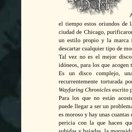
A
el tiempo estos oriundos de l
ciudad de Chicago, purificar
un estilo propio y la marca 
descartar cualquier tipo de mo
Tal vez no es el mejor disco
idóneos, para los que acogen 
Es un disco complejo, una
recurrentemente torturada p
Wayfaring Chronicles
escrito 
Para los que no están acostu
puede llegar a ser un problema 
es moroso y hay unas cuantas 
pericia con la que hacen que
subidas y bajadas, la morosid