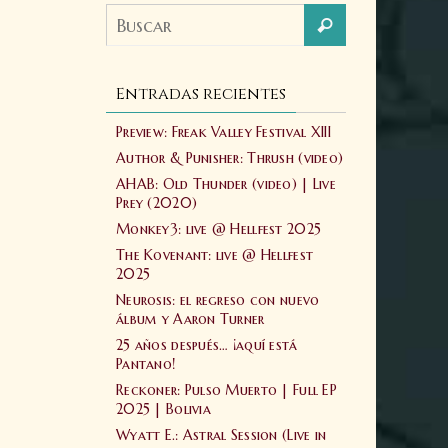
Entradas recientes
Preview: Freak Valley Festival XIII
Author & Punisher: Thrush (video)
AHAB: Old Thunder (video) | Live
Prey (2020)
Monkey3: live @ Hellfest 2025
The Kovenant: live @ Hellfest
2025
Neurosis: el regreso con nuevo
álbum y Aaron Turner
25 años después… ¡aquí está
Pantano!
Reckoner: Pulso Muerto | Full EP
2025 | Bolivia
Wyatt E.: Astral Session (Live in