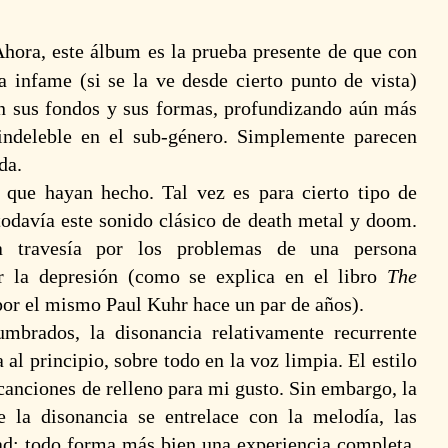
hora, este álbum es la prueba presente de que con
a infame (si se la ve desde cierto punto de vista)
on sus fondos y sus formas, profundizando aún más
indeleble en el sub-género. Simplemente parecen
da.
 que hayan hecho. Tal vez es para cierto tipo de
todavía este sonido clásico de death metal y doom.
 travesía por los problemas de una persona
or la depresión (como se explica en el libro
The
por el mismo Paul Kuhr hace un par de años).
mbrados, la disonancia relativamente recurrente
al principio, sobre todo en la voz limpia. El estilo
canciones de relleno para mi gusto. Sin embargo, la
 la disonancia se entrelace con la melodía, las
ad; todo forma más bien una experiencia completa,