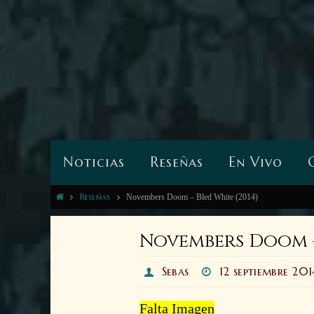
Noticias
Reseñas
En Vivo
Reseñas
Novembers Doom – Bled White (2014)
Novembers Doom – 
Sebas
12 septiembre 201
Falta Imagen