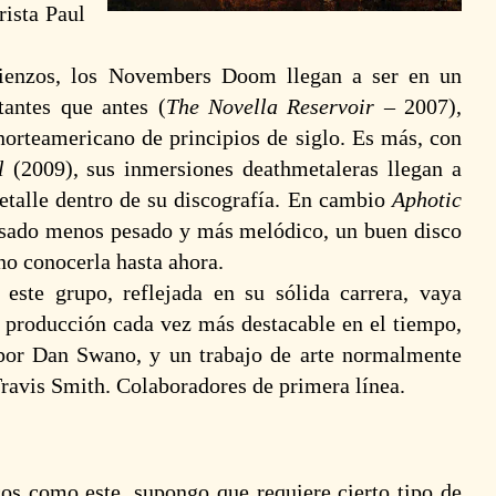
rista Paul
ienzos, los Novembers Doom llegan a ser en un
tantes que antes (
The Novella Reservoir
– 2007),
orteamericano de principios de siglo. Es más, con
l
(2009), sus inmersiones deathmetaleras llegan a
etalle dentro de su discografía. En cambio
Aphotic
asado menos pesado y más melódico, un buen disco
no conocerla hasta ahora.
este grupo, reflejada en su sólida carrera, vaya
 producción cada vez más destacable en el tiempo,
por Dan Swano, y un trabajo de arte normalmente
avis Smith. Colaboradores de primera línea.
Bloody
H
Company: El
A
miedo murió
o
(lyric video)
1
15 agosto 2025
cos como este, supongo que requiere cierto tipo de