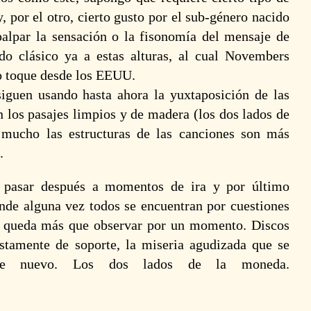
 por el otro, cierto gusto por el sub-género nacido
palpar la sensación o la fisonomía del mensaje de
do clásico ya a estas alturas, al cual
Novembers
o toque desde los EEUU.
Brutal Assault
G
#28: ¡Se revela
T
guen usando hasta ahora la yuxtaposición de las
el cartel -y la
T
venta de
T
n los pasajes limpios y de madera (los dos lados de
entradas- por
(
día!
2
mucho las estructuras de las canciones son más
17 mayo 2025
.
a pasar después a momentos de ira y por último
donde alguna vez todos se encuentran por cuestiones
o queda más que observar por un momento. Discos
Cognizant:
P
stamente de soporte, la miseria agudizada que se
Inexorable
T
Nature of
S
 de nuevo. Los dos lados de la moneda.
Adversity |
C
Full Album
T
(2023)
D
R
2 abril 2025
1