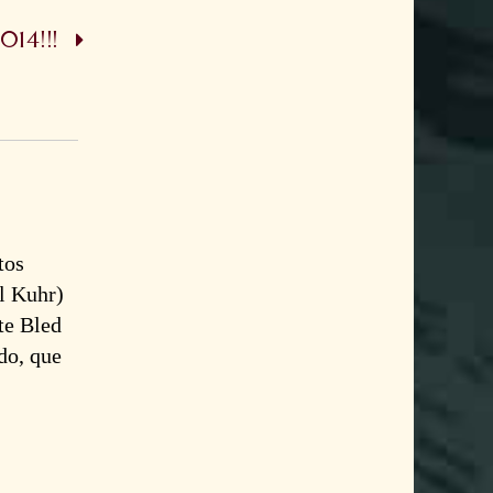
014!!!
tos
ul Kuhr)
te Bled
do, que