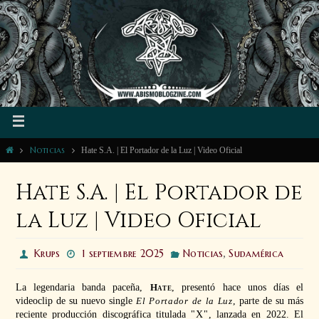
Noticias
Hate S.A. | El Portador de la Luz | Video Oficial
Hate S.A. | El Portador de
la Luz | Video Oficial
Krups
1 septiembre 2025
Noticias
,
Sudamérica
La legendaria banda paceña,
Hate
, presentó hace unos días el
videoclip de su nuevo single
El Portador de la Luz
, parte de su más
reciente producción discográfica titulada
X
, lanzada en 2022. El