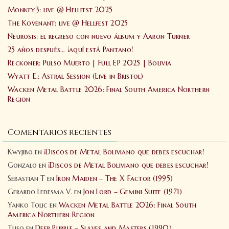
Monkey3: live @ Hellfest 2025
The Kovenant: live @ Hellfest 2025
Neurosis: el regreso con nuevo álbum y Aaron Turner
25 años después… ¡aquí está Pantano!
Reckoner: Pulso Muerto | Full EP 2025 | Bolivia
Wyatt E.: Astral Session (Live in Bristol)
Wacken Metal Battle 2026: Final South America Northern
Region
Comentarios recientes
Kwyjibo
en
¡Discos de Metal Boliviano que debes escuchar!
Gonzalo
en
¡Discos de Metal Boliviano que debes escuchar!
Sebastian T
en
Iron Maiden – The X Factor (1995)
Gerardo Ledesma V.
en
Jon Lord – Gemini Suite (1971)
Yanko Tolic
en
Wacken Metal Battle 2026: Final South
America Northern Region
Tuso
en
Deep Purple – Slaves and Masters (1990)