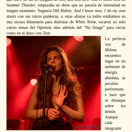
Summer Thunder
, empezaba un show que no pararía de intensidad en
ningún momento. Seguiría
Old Habits
,
And I know now
,
I do my own
stunts
con sus raíces punkeras, a estas alturas ya todos estábamos en
una oscura dimensión para disfrutar de
White Noise
, tocaron no solo
varios temas del Optimist sino además del “No Image” para cerrar
como en el disco con
Tear
.
La perfecta
voz de
Milena
encuentra
lugar en un
ambiente de
energía
absoluta, su
peculiar
performanc
e hace que
se destaque
sobre los
demás.
Aunque
cada
integrante