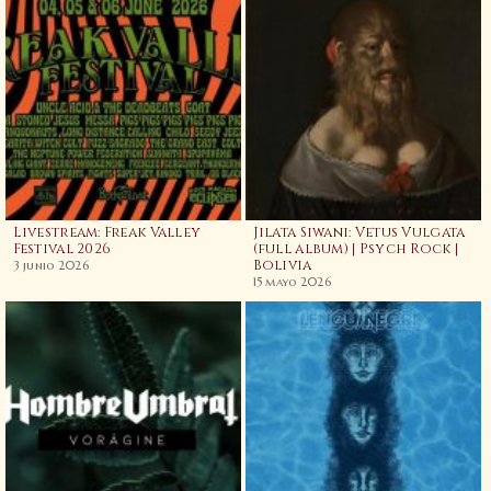
Livestream: Freak Valley
Jilata Siwani: Vetus Vulgata
Festival 2026
(full album) | Psych Rock |
Bolivia
3 junio 2026
15 mayo 2026