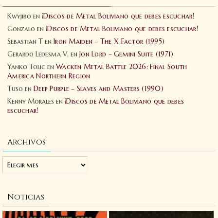
Kwyjibo
en
¡Discos de Metal Boliviano que debes escuchar!
Gonzalo
en
¡Discos de Metal Boliviano que debes escuchar!
Sebastian T
en
Iron Maiden – The X Factor (1995)
Gerardo Ledesma V.
en
Jon Lord – Gemini Suite (1971)
Yanko Tolic
en
Wacken Metal Battle 2026: Final South
America Northern Region
Tuso
en
Deep Purple – Slaves and Masters (1990)
Kenny Morales
en
¡Discos de Metal Boliviano que debes
escuchar!
Archivos
Noticias