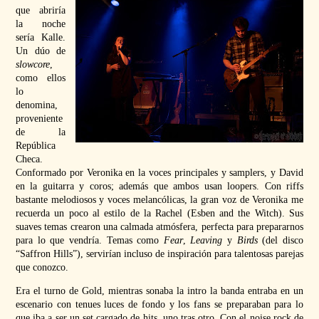
que abriría
la noche
sería
Kalle
.
Un dúo de
slowcore
,
como ellos
lo
denomina,
proveniente
de la
República
Checa.
Conformado por Veronika en la voces principales y samplers, y David
en la guitarra y coros; además que ambos usan loopers. Con riffs
bastante melodiosos y voces melancólicas, la gran voz de Veronika me
recuerda un poco al estilo de la Rachel (Esben and the Witch). Sus
suaves temas crearon una calmada atmósfera, perfecta para prepararnos
para lo que vendría. Temas como
Fear
,
Leaving
y
Birds
(del disco
“Saffron Hills”), servirían incluso de inspiración para talentosas parejas
que conozco.
Era el turno de Gold, mientras sonaba la intro la banda entraba en un
escenario con tenues luces de fondo y los fans se preparaban para lo
que iba a ser un set cargado de hits, uno tras otro. Con el noise rock de