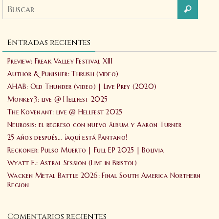
Entradas recientes
Preview: Freak Valley Festival XIII
Author & Punisher: Thrush (video)
AHAB: Old Thunder (video) | Live Prey (2020)
Monkey3: live @ Hellfest 2025
The Kovenant: live @ Hellfest 2025
Neurosis: el regreso con nuevo álbum y Aaron Turner
25 años después… ¡aquí está Pantano!
Reckoner: Pulso Muerto | Full EP 2025 | Bolivia
Wyatt E.: Astral Session (Live in Bristol)
Wacken Metal Battle 2026: Final South America Northern
Region
Comentarios recientes