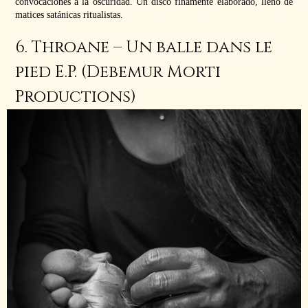
convocaciones a la oscuridad. Un disco finamente elaborado, lleno de
matices satánicas ritualistas.
6. Throane – Un balle dans le
pied E.P. (Debemur Morti
Productions)