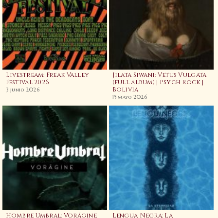
Livestream: Freak Valley
Jilata Siwani: Vetus Vulgata
Festival 2026
(full album) | Psych Rock |
Bolivia
3 junio 2026
15 mayo 2026
Hombre Umbral: Vorágine
Lengua Negra: La