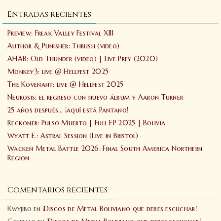
Entradas recientes
Preview: Freak Valley Festival XIII
Author & Punisher: Thrush (video)
AHAB: Old Thunder (video) | Live Prey (2020)
Monkey3: live @ Hellfest 2025
The Kovenant: live @ Hellfest 2025
Neurosis: el regreso con nuevo álbum y Aaron Turner
25 años después… ¡aquí está Pantano!
Reckoner: Pulso Muerto | Full EP 2025 | Bolivia
Wyatt E.: Astral Session (Live in Bristol)
Wacken Metal Battle 2026: Final South America Northern
Region
Comentarios recientes
Kwyjibo
en
¡Discos de Metal Boliviano que debes escuchar!