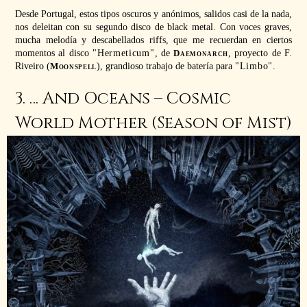
Desde Portugal, estos tipos oscuros y anónimos, salidos casi de la nada,
nos deleitan con su segundo disco de black metal. Con voces graves,
mucha melodía y descabellados riffs, que me recuerdan en ciertos
momentos al disco
Hermeticum
, de
Daemonarch
, proyecto de F.
Riveiro (
Moonspell
), grandioso trabajo de batería para
Limbo
.
3. … And Oceans – Cosmic
World Mother (Season of Mist)