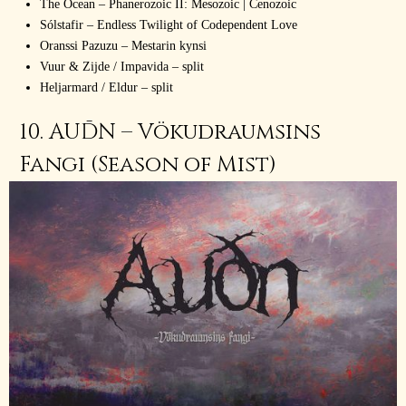
The Ocean – Phanerozoic II: Mesozoic | Cenozoic
Sólstafir – Endless Twilight of Codependent Love
Oranssi Pazuzu – Mestarin kynsi
Vuur & Zijde / Impavida – split
Heljarmard / Eldur – split
10. AUĐN – Vökudraumsins
Fangi (Season of Mist)