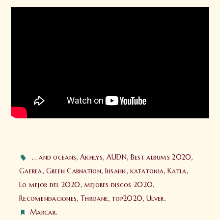
... and oceans
,
Akhlys
,
AUÐN
,
Best albums 2020
,
Gaerea
,
Green Carnation
,
Ihsahn
,
katatonia
,
Katla
,
Lo mejor del 2020
,
mejores discos 2020
,
Recomendaciones
,
Throane
,
top2020
,
Ulver
.
Marcar
.