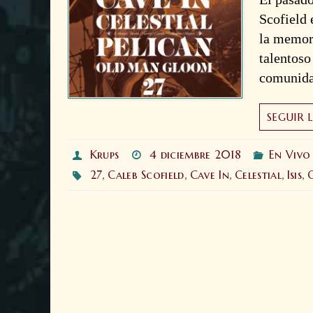
Scofield 
la memori
talentoso
comunid
SEGUIR 
Krups
4 diciembre 2018
En Vivo
27
Caleb Scofield
Cave In
Celestial
Isis
,
,
,
,
,