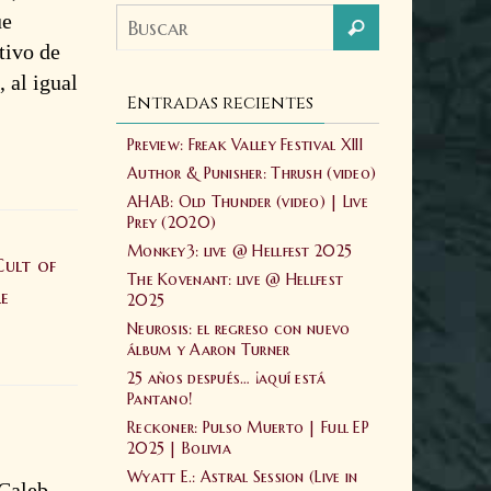
ue
tivo de
 al igual
Entradas recientes
Preview: Freak Valley Festival XIII
Author & Punisher: Thrush (video)
AHAB: Old Thunder (video) | Live
Prey (2020)
Monkey3: live @ Hellfest 2025
Cult of
The Kovenant: live @ Hellfest
le
2025
Neurosis: el regreso con nuevo
álbum y Aaron Turner
25 años después… ¡aquí está
Pantano!
Reckoner: Pulso Muerto | Full EP
2025 | Bolivia
Wyatt E.: Astral Session (Live in
 Caleb