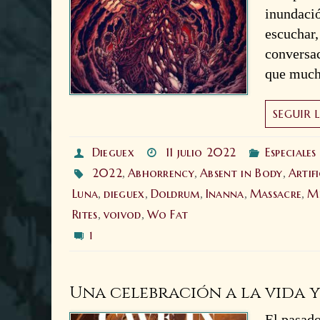
inundaci
escuchar,
conversac
que muc
SEGUIR 
Dieguex
11 julio 2022
Especiales
2022
Abhorrency
Absent in Body
Artif
,
,
,
Luna
dieguex
Doldrum
Inanna
Massacre
Mi
,
,
,
,
,
Rites
voivod
Wo Fat
,
,
1
Una celebración a la vida y
El pasado