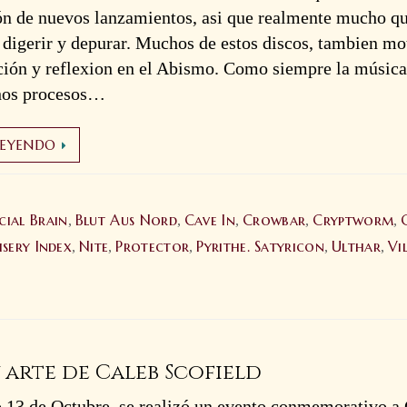
ón de nuevos lanzamientos, asi que realmente mucho q
 digerir y depurar. Muchos de estos discos, tambien mo
ión y reflexion en el Abismo. Como siempre la música,
hos procesos…
LEYENDO
icial Brain
Blut Aus Nord
Cave In
Crowbar
Cryptworm
,
,
,
,
,
sery Index
Nite
Protector
Pyrithe. Satyricon
Ulthar
Vi
,
,
,
,
,
 arte de Caleb Scofield
 13 de Octubre, se realizó un evento conmemorativo a