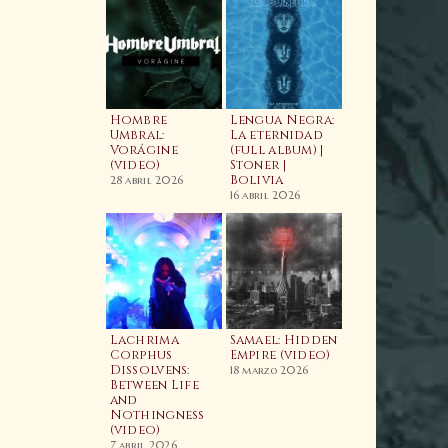
aahls Wyrd:
ime and
Hombre
Lengua Negra:
imeless
Umbral:
La eternidad
imeline
Vorágine
(full album) |
Video)
(video)
Stoner |
Wacken Metal
Bolivia
Battle 2026:
4 abril 2025
28 abril 2026
BOLIVIA | Fina
16 abril 2026
Nacional
7 enero 2026
odcast
Lachrima
Samael: Hidden
05E05 Enrique
Corphus
Empire (video)
agarnaga |
Dissolvens:
18 marzo 2026
rypt Sermon,
Between Life
Cauterization
he Silver,
and
The Psychic
aeva | Relapse
Nothingness
Vampire (Lyri
ecords
(video)
Video) | Nuev
Banda |
7 marzo 2025
7 abril 2026