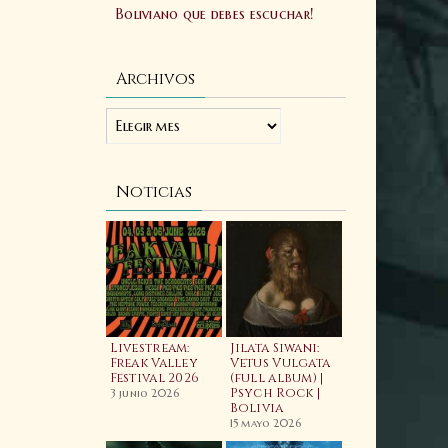
Boliviano que debes escuchar!
Archivos
Noticias
ellfest 2025:
Livestream:
Jilata Siwani:
Laibach:
ftermovie
Freak Valley
Vetus Vulgata
Allgorhyth
ficial
Festival 2026
(full album) |
(feat. Wiyaala)
Psych Rock |
Video
3 junio 2025
3 junio 2026
Bolivia
20 febrero 2026
15 mayo 2026