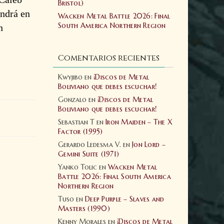
Bristol)
endrá en
Wacken Metal Battle 2026: Final
South America Northern Region
n
Comentarios recientes
Kwyjibo
en
¡Discos de Metal
Boliviano que debes escuchar!
Gonzalo
en
¡Discos de Metal
Boliviano que debes escuchar!
Sebastian T
en
Iron Maiden – The X
Factor (1995)
Gerardo Ledesma V.
en
Jon Lord –
Gemini Suite (1971)
Yanko Tolic
en
Wacken Metal
Battle 2026: Final South America
Northern Region
Tuso
en
Deep Purple – Slaves and
Masters (1990)
Kenny Morales
en
¡Discos de Metal