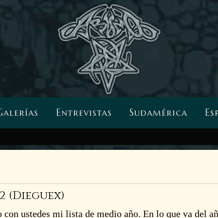
Galerías
Entrevistas
Sudamérica
Es
2 (Dieguex)
con ustedes mi lista de medio año. En lo que va del a