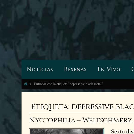
Noticias
Reseñas
En Vivo
Entradas con la etiqueta "depressive black metal"
Etiqueta: depressive bla
Nyctophilia – Weltschmerz (
Sexto dis