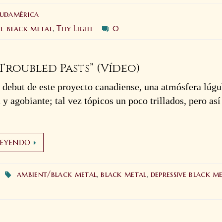
Sudamérica
ve black metal
Thy Light
0
,
Troubled Pasts” (Vídeo)
 debut de este proyecto canadiense, una atmósfera lúgu
 y agobiante; tal vez tópicos un poco trillados, pero así 
LEYENDO
Bloody
H
ambient/black metal
black metal
depressive black m
,
,
Company: El
A
miedo murió
o
(lyric video)
1
15 agosto 2025