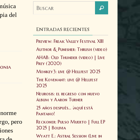
 música
pia del
Entradas recientes
Preview: Freak Valley Festival XIII
Author & Punisher: Thrush (video)
AHAB: Old Thunder (video) | Live
Prey (2020)
lonia
Monkey3: live @ Hellfest 2025
The Kovenant: live @ Hellfest
2025
Neurosis: el regreso con nuevo
álbum y Aaron Turner
25 años después… ¡aquí está
 enorme
Pantano!
rgo, pero
Reckoner: Pulso Muerto | Full EP
2025 | Bolivia
ciones
Wyatt E.: Astral Session (Live in
ra de