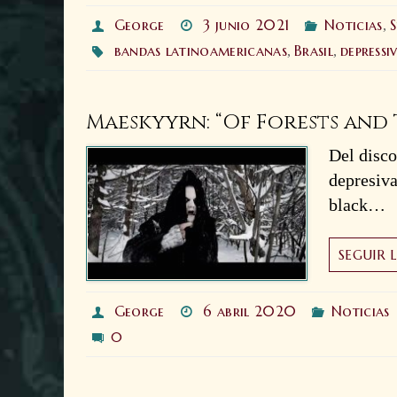
George
3 junio 2021
Noticias
,
bandas latinoamericanas
Brasil
depressi
,
,
Maeskyyrn: “Of Forests and 
Del disco
depresiva
black…
SEGUIR 
George
6 abril 2020
Noticias
0