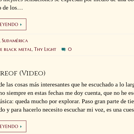
o de los…
LEYENDO
Sudamérica
,
ve black metal
Thy Light
0
,
ereof (Video)
de las cosas más interesantes que he escuchado a lo lar
o siempre en estas fechas me doy cuenta, que no he e
sica: queda mucho por explorar. Paso gran parte de t
do y para hacerlo necesito escuchar mi voz, es una cu
LEYENDO