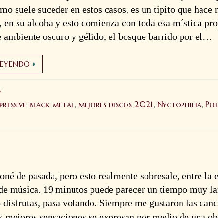
mo suele suceder en estos casos, es un tipito que hace
o, en su alcoba y esto comienza con toda esa mística pro
e ambiente oscuro y gélido, el bosque barrido por el…
LEYENDO
s
pressive black metal
mejores discos 2021
Nyctophilia
Po
,
,
,
né de pasada, pero esto realmente sobresale, entre la
de música. 19 minutos puede parecer un tiempo muy la
 disfrutas, pasa volando. Siempre me gustaron las can
as mejores sensaciones se expresan por medio de una ob