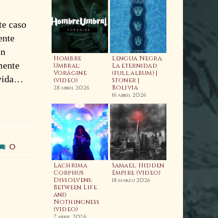
te caso
ente
en
aahls Wyrd:
ime and
Hombre
Lengua Negra:
mente
imeless
Umbral:
La eternidad
imeline
Vorágine
(full album) |
 vida…
Video)
(video)
Stoner |
Wacken Metal
Bolivia
Battle 2026:
4 abril 2025
28 abril 2026
BOLIVIA | Fina
16 abril 2026
Nacional
7 enero 2026
0
odcast
Lachrima
Samael: Hidden
05E05 Enrique
Corphus
Empire (video)
agarnaga |
Dissolvens:
18 marzo 2026
rypt Sermon,
Between Life
Cauterization
he Silver,
and
The Psychic
aeva | Relapse
Nothingness
Vampire (Lyri
ecords
(video)
Video) | Nuev
Banda |
7 marzo 2025
7 abril 2026