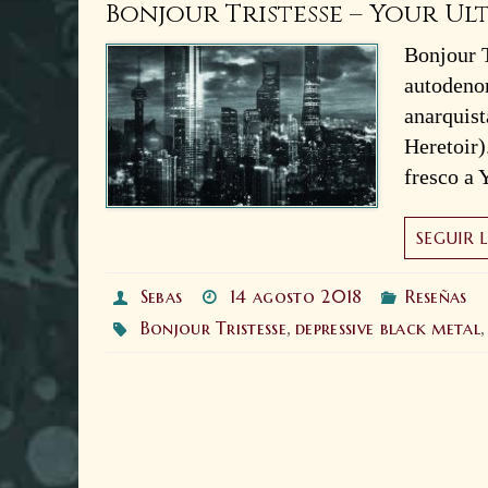
Bonjour Tristesse – Your Ul
Bonjour T
autodeno
anarquist
Heretoir)
fresco a 
SEGUIR 
Sebas
14 agosto 2018
Reseñas
Bonjour Tristesse
depressive black metal
,