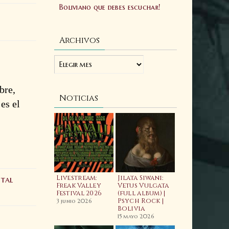
Boliviano que debes escuchar!
Archivos
bre,
Noticias
es el
ellfest 2025:
Livestream:
Jilata Siwani:
Laibach:
etal
ftermovie
Freak Valley
Vetus Vulgata
Allgorhyth
ficial
Festival 2026
(full album) |
(feat. Wiyaala)
Psych Rock |
Video
3 junio 2025
3 junio 2026
Bolivia
20 febrero 2026
15 mayo 2026