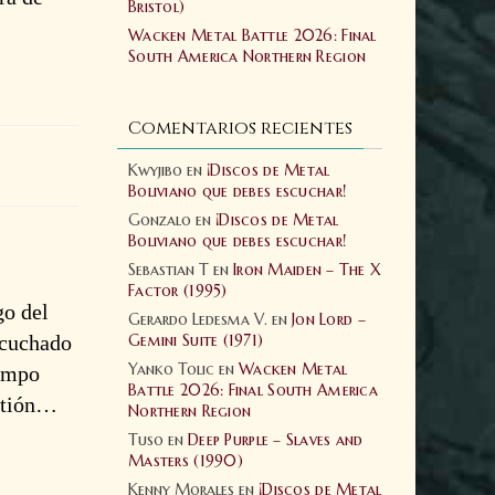
Bristol)
Wacken Metal Battle 2026: Final
South America Northern Region
Comentarios recientes
Kwyjibo
en
¡Discos de Metal
Boliviano que debes escuchar!
Gonzalo
en
¡Discos de Metal
Boliviano que debes escuchar!
Sebastian T
en
Iron Maiden – The X
Factor (1995)
go del
Gerardo Ledesma V.
en
Jon Lord –
scuchado
Gemini Suite (1971)
Yanko Tolic
en
Wacken Metal
iempo
Battle 2026: Final South America
estión…
Northern Region
Tuso
en
Deep Purple – Slaves and
Masters (1990)
Kenny Morales
en
¡Discos de Metal