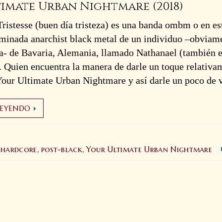
timate Urban Nightmare (2018)
ristesse (buen día tristeza) es una banda ombm o en es
minada anarchist black metal de un individuo –obviam
a- de Bavaria, Alemania, llamado Nathanael (también 
Brutal Assault
G
#28: ¡Se revela
T
. Quien encuentra la manera de darle un toque relativa
el cartel -y la
T
venta de
T
Your Ultimate Urban Nightmare y así darle un poco de
entradas- por
(
día!
2
17 mayo 2025
LEYENDO
hardcore
post-black
Your Ultimate Urban Nightmare
,
,
,
Cognizant:
P
Inexorable
T
Nature of
S
Adversity |
C
Full Album
T
(2023)
D
R
2 abril 2025
1