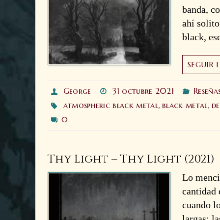
banda, co
ahí solit
black, es
SEGUIR 
George
31 octubre 2021
Reseña
atmospheric black metal
black metal
de
,
,
0
Thy Light – Thy Light (2021)
Lo mencio
cantidad 
cuando lo
largas; l