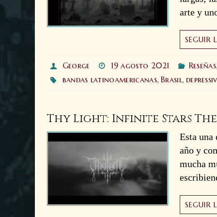
arte y un
SEGUIR 
George
19 agosto 2021
Reseñas
bandas latinoamericanas
Brasil
depressi
,
,
Thy Light: Infinite Stars Th
Esta una 
año y com
mucha mú
escribien
SEGUIR 