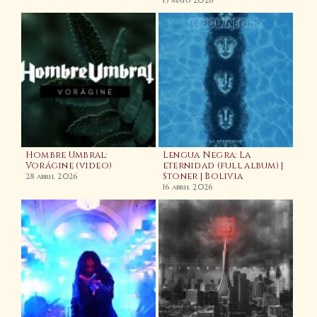
15 mayo 2026
d
Hombre Umbral:
Lengua Negra: La
Vorágine (video)
eternidad (full album) |
Stoner | Bolivia
Wac
28 abril 2026
202
16 abril 2026
Na
7 en