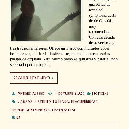
una banda de
technical
symphonic death
desde Canadá,
muy
recomendable.
Con una década
de trayectoria y
tres trabajos anteriores. Ofrece un marco con múltiples voces
brutal, clean, black e inclusive coros, ambientados con varios
pasajes de orquesta. Virtuosismo pleno en guitarras y batería, todo
soportado por un bajo…
SEGUIR LEYENDO
Andrés Alberdi
3 octubre 2023
Noticias
Canadá
,
Destined To Hang
,
Plaguebringer
,
technical symphonic death metal
0