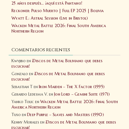
25 años después… ¡aquí está Pantano!
Reckoner: Pulso Muerto | Full EP 2025 | Bolivia
Wyatt E.: Astral Session (Live in Bristol)
Wacken Metal Battle 2026: Final South America
Northern Region
Comentarios recientes
Kwyjibo
en
¡Discos de Metal Boliviano que debes
escuchar!
Gonzalo
en
¡Discos de Metal Boliviano que debes
escuchar!
Sebastian T
en
Iron Maiden – The X Factor (1995)
Gerardo Ledesma V.
en
Jon Lord – Gemini Suite (1971)
Yanko Tolic
en
Wacken Metal Battle 2026: Final South
America Northern Region
Tuso
en
Deep Purple – Slaves and Masters (1990)
Kenny Morales
en
¡Discos de Metal Boliviano que debes
escuchar!