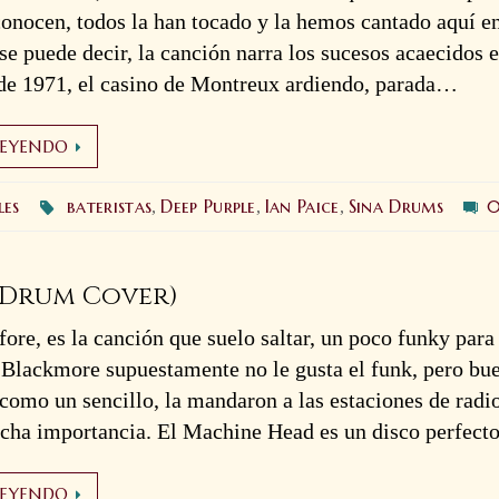
conocen, todos la han tocado y la hemos cantado aquí e
e puede decir, la canción narra los sucesos acaecidos e
 de 1971, el casino de Montreux ardiendo, parada…
LEYENDO
les
bateristas
Deep Purple
Ian Paice
Sina Drums
,
,
,
 (Drum Cover)
ore, es la canción que suelo saltar, un poco funky para
 Blackmore supuestamente no le gusta el funk, pero bu
como un sencillo, la mandaron a las estaciones de radi
ucha importancia. El Machine Head es un disco perfect
LEYENDO