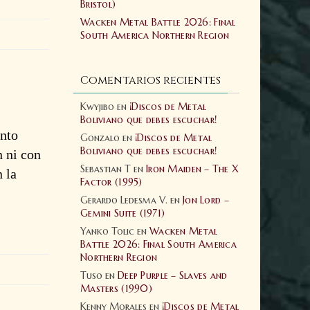
Bristol)
Wacken Metal Battle 2026: Final
South America Northern Region
Comentarios recientes
Kwyjibo
en
¡Discos de Metal
Boliviano que debes escuchar!
unto
Gonzalo
en
¡Discos de Metal
Boliviano que debes escuchar!
n ni con
Sebastian T
en
Iron Maiden – The X
 la
Factor (1995)
Gerardo Ledesma V.
en
Jon Lord –
Gemini Suite (1971)
Yanko Tolic
en
Wacken Metal
Battle 2026: Final South America
Northern Region
Tuso
en
Deep Purple – Slaves and
Masters (1990)
Kenny Morales
en
¡Discos de Metal