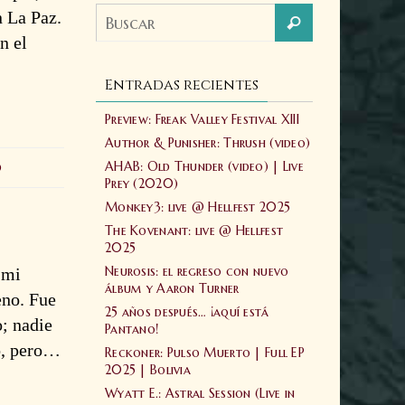
n La Paz.
n el
Entradas recientes
Preview: Freak Valley Festival XIII
Author & Punisher: Thrush (video)
AHAB: Old Thunder (video) | Live
0
Prey (2020)
Monkey3: live @ Hellfest 2025
The Kovenant: live @ Hellfest
2025
Neurosis: el regreso con nuevo
 mi
álbum y Aaron Turner
eno. Fue
25 años después… ¡aquí está
o; nadie
Pantano!
o, pero…
Reckoner: Pulso Muerto | Full EP
2025 | Bolivia
Wyatt E.: Astral Session (Live in