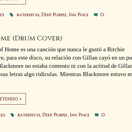
les
bateristas
Deep Purple
Ian Paice
0
,
,
Home (Drum Cover)
of Home es una canción que nunca le gustó a Ritchie
, para este disco, su relación con Gillan cayó en un p
lackmore no estaba contento ni con la actitud de Gilla
 sus letras algo ridículas. Mientras Blackmore estuvo en
LEYENDO
les
bateristas
Deep Purple
Ian Paice
0
,
,