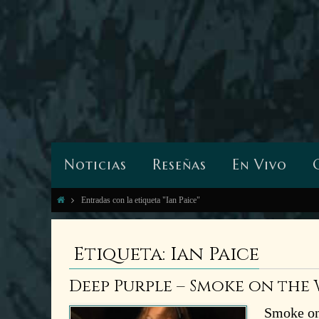
Noticias
Reseñas
En Vivo
Entradas con la etiqueta "Ian Paice"
Etiqueta: Ian Paice
Deep Purple – Smoke on the
Smoke on 