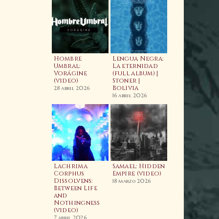
aahls Wyrd:
ime and
Hombre
Lengua Negra:
imeless
Umbral:
La eternidad
imeline
Vorágine
(full album) |
Video)
(video)
Stoner |
Wacken Metal
Bolivia
Battle 2026:
4 abril 2025
28 abril 2026
BOLIVIA | Fina
16 abril 2026
Nacional
7 enero 2026
odcast
Lachrima
Samael: Hidden
05E05 Enrique
Corphus
Empire (video)
agarnaga |
Dissolvens:
18 marzo 2026
rypt Sermon,
Between Life
Cauterization
he Silver,
and
The Psychic
aeva | Relapse
Nothingness
Vampire (Lyri
ecords
(video)
Video) | Nuev
Banda |
7 marzo 2025
7 abril 2026