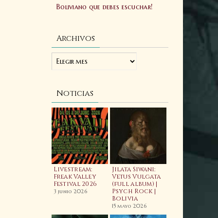
Boliviano que debes escuchar!
Archivos
Noticias
ellfest 2025:
Livestream:
Jilata Siwani:
Laibach:
ftermovie
Freak Valley
Vetus Vulgata
Allgorhyth
ficial
Festival 2026
(full album) |
(feat. Wiyaala)
Psych Rock |
Video
3 junio 2025
3 junio 2026
Bolivia
20 febrero 2026
15 mayo 2026