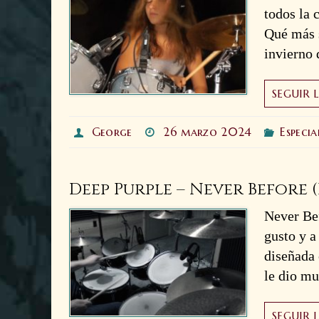
todos la 
Qué más s
invierno
SEGUIR 
George
26 marzo 2024
Especia
Deep Purple – Never Before
Never Bef
gusto y a
diseñada 
le dio m
SEGUIR 