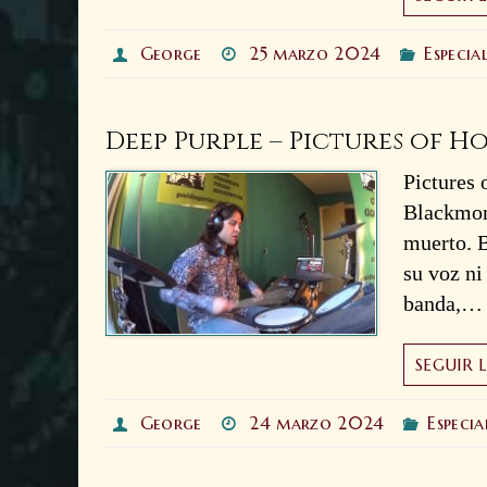
George
25 marzo 2024
Especia
Deep Purple – Pictures of 
Pictures 
Blackmore
muerto. B
su voz ni
banda,…
SEGUIR 
George
24 marzo 2024
Especia