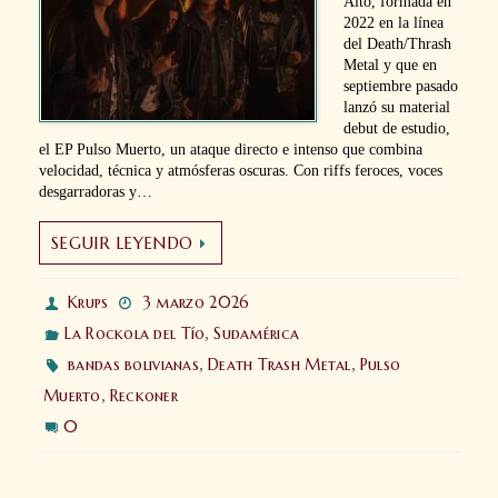
Alto, formada en
2022 en la línea
del Death/Thrash
Metal y que en
septiembre pasado
lanzó su material
debut de estudio,
el EP Pulso Muerto, un ataque directo e intenso que combina
velocidad, técnica y atmósferas oscuras. Con riffs feroces, voces
desgarradoras y…
SEGUIR LEYENDO
Krups
3 marzo 2026
La Rockola del Tío
,
Sudamérica
bandas bolivianas
,
Death Trash Metal
,
Pulso
Muerto
,
Reckoner
0