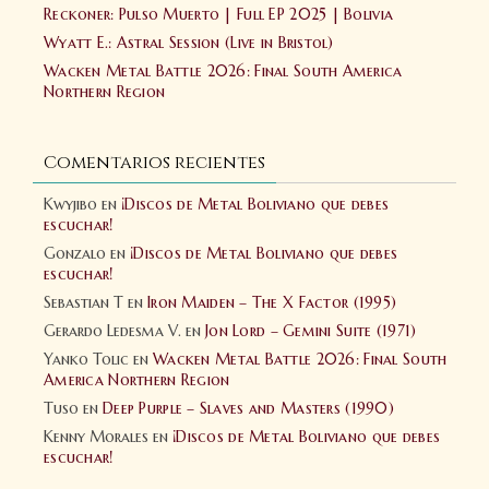
Reckoner: Pulso Muerto | Full EP 2025 | Bolivia
Wyatt E.: Astral Session (Live in Bristol)
Wacken Metal Battle 2026: Final South America
Northern Region
Comentarios recientes
Kwyjibo
en
¡Discos de Metal Boliviano que debes
escuchar!
Gonzalo
en
¡Discos de Metal Boliviano que debes
escuchar!
Sebastian T
en
Iron Maiden – The X Factor (1995)
Gerardo Ledesma V.
en
Jon Lord – Gemini Suite (1971)
Yanko Tolic
en
Wacken Metal Battle 2026: Final South
America Northern Region
Tuso
en
Deep Purple – Slaves and Masters (1990)
Kenny Morales
en
¡Discos de Metal Boliviano que debes
escuchar!