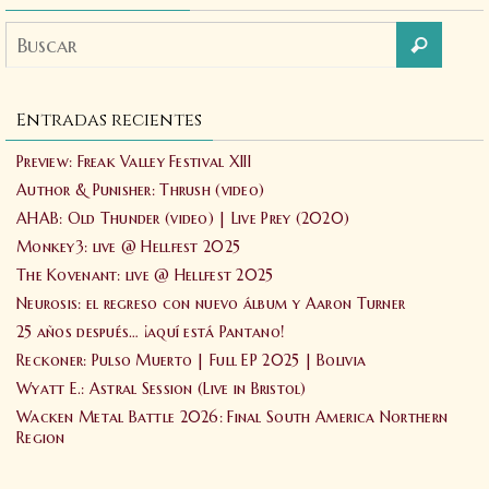
Entradas recientes
Preview: Freak Valley Festival XIII
Author & Punisher: Thrush (video)
AHAB: Old Thunder (video) | Live Prey (2020)
Monkey3: live @ Hellfest 2025
The Kovenant: live @ Hellfest 2025
Neurosis: el regreso con nuevo álbum y Aaron Turner
25 años después… ¡aquí está Pantano!
Reckoner: Pulso Muerto | Full EP 2025 | Bolivia
Wyatt E.: Astral Session (Live in Bristol)
Wacken Metal Battle 2026: Final South America Northern
Region