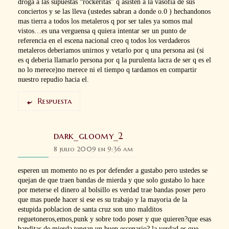
droga a las supuestas “rockeritas” q asisten a la vasofia de sus
conciertos y se las lleva (ustedes sabran a donde o.0 ) hechandonos
mas tierra a todos los metaleros q por ser tales ya somos mal
vistos…es una verguensa q quiera intentar ser un punto de
referencia en el escena nacional creo q todos los verdaderos
metaleros deberiamos unirnos y vetarlo por q una persona asi (si
es q deberia llamarlo persona por q la purulenta lacra de ser q es el
no lo merece)no merece ni el tiempo q tardamos en compartir
nuestro repudio hacia el.
Respuesta
dark_gloomy_2
8 julio 2009 en 9:36 am
esperen un momento no es por defender a gustabo pero ustedes se
quejan de que traen bandas de mierda y que solo gustabo lo hace
por meterse el dinero al bolsillo es verdad trae bandas poser pero
que mas puede hacer si ese es su trabajo y la mayoria de la
estupida poblacion de santa cruz son uno malditos
reguetoneros,emos,punk y sobre todo poser y que quieren?que esas
banditas de mierda tengan un buen escenario?,la verdad es que