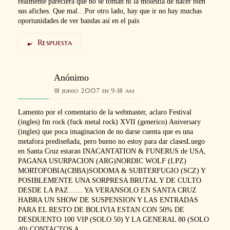
realmente pareciera que no se toman ni la molestia de hacer bien
sus afiches. Que mal…Por otro lado, hay que ir no hay muchas
oportunidades de ver bandas así en el país
Respuesta
Anónimo
18 junio 2007 en 9:18 am
Lamento por el comentario de la webmaster, aclaro Festival
(ingles) fm rock (fuck metal rock) XVII (generico) Aniversary
(ingles) que poca imaginacion de no darse cuenta que es una
metafora prediseñada, pero bueno no estoy para dar clasesLuego
en Santa Cruz estaran INACANTATION & FUNERUS de USA,
PAGANA USURPACION (ARG)NORDIC WOLF (LPZ)
MORTOFOBIA(CBBA)SODOMA & SUBTERFUGIO (SCZ) Y
POSIBLEMENTE UNA SORPRESA BRUTAL Y DE CULTO
DESDE LA PAZ…… YA VERANSOLO EN SANTA CRUZ
HABRA UN SHOW DE SUSPENSION Y LAS ENTRADAS
PARA EL RESTO DE BOLIVIA ESTAN CON 50% DE
DESDUENTO 100 VIP (SOLO 50) Y LA GENERAL 80 (SOLO
40) CONTACTOS A