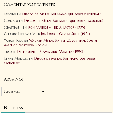
Comentarios recientes
Kwyjibo
en
¡Discos de Metal Boliviano que debes escuchar!
Gonzalo
en
¡Discos de Metal Boliviano que debes escuchar!
Sebastian T
en
Iron Maiden – The X Factor (1995)
Gerardo Ledesma V.
en
Jon Lord – Gemini Suite (1971)
Yanko Tolic
en
Wacken Metal Battle 2026: Final South
America Northern Region
Tuso
en
Deep Purple – Slaves and Masters (1990)
Kenny Morales
en
¡Discos de Metal Boliviano que debes
escuchar!
Archivos
Noticias