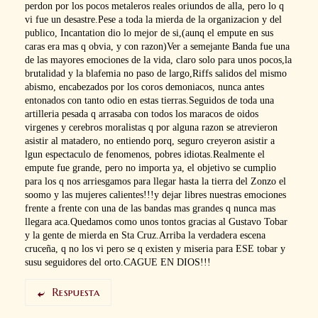
perdon por los pocos metaleros reales oriundos de alla, pero lo q
vi fue un desastre.Pese a toda la mierda de la organizacion y del
publico, Incantation dio lo mejor de si,(aunq el empute en sus
caras era mas q obvia, y con razon)Ver a semejante Banda fue una
de las mayores emociones de la vida, claro solo para unos pocos,la
brutalidad y la blafemia no paso de largo,Riffs salidos del mismo
abismo, encabezados por los coros demoniacos, nunca antes
entonados con tanto odio en estas tierras.Seguidos de toda una
artilleria pesada q arrasaba con todos los maracos de oidos
virgenes y cerebros moralistas q por alguna razon se atrevieron
asistir al matadero, no entiendo porq, seguro creyeron asistir a
lgun espectaculo de fenomenos, pobres idiotas.Realmente el
empute fue grande, pero no importa ya, el objetivo se cumplio
para los q nos arriesgamos para llegar hasta la tierra del Zonzo el
soomo y las mujeres calientes!!!y dejar libres nuestras emociones
frente a frente con una de las bandas mas grandes q nunca mas
llegara aca.Quedamos como unos tontos gracias al Gustavo Tobar
y la gente de mierda en Sta Cruz.Arriba la verdadera escena
cruceña, q no los vi pero se q existen y miseria para ESE tobar y
susu seguidores del orto.CAGUE EN DIOS!!!
Respuesta