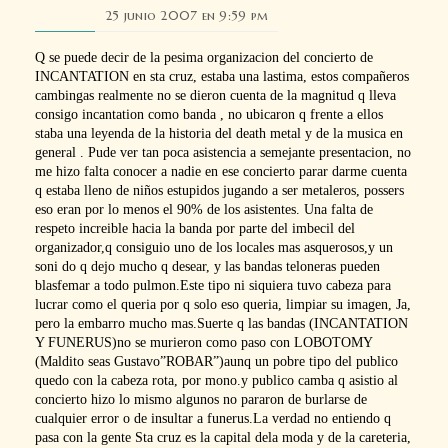
25 junio 2007 en 9:59 pm
Q se puede decir de la pesima organizacion del concierto de
INCANTATION en sta cruz, estaba una lastima, estos compañeros
cambingas realmente no se dieron cuenta de la magnitud q lleva
consigo incantation como banda , no ubicaron q frente a ellos
staba una leyenda de la historia del death metal y de la musica en
general . Pude ver tan poca asistencia a semejante presentacion, no
me hizo falta conocer a nadie en ese concierto parar darme cuenta
q estaba lleno de niños estupidos jugando a ser metaleros, possers
eso eran por lo menos el 90% de los asistentes. Una falta de
respeto increible hacia la banda por parte del imbecil del
organizador,q consiguio uno de los locales mas asquerosos,y un
soni do q dejo mucho q desear, y las bandas teloneras pueden
blasfemar a todo pulmon.Este tipo ni siquiera tuvo cabeza para
lucrar como el queria por q solo eso queria, limpiar su imagen, Ja,
pero la embarro mucho mas.Suerte q las bandas (INCANTATION
Y FUNERUS)no se murieron como paso con LOBOTOMY
(Maldito seas Gustavo”ROBAR”)aunq un pobre tipo del publico
quedo con la cabeza rota, por mono.y publico camba q asistio al
concierto hizo lo mismo algunos no pararon de burlarse de
cualquier error o de insultar a funerus.La verdad no entiendo q
pasa con la gente Sta cruz es la capital dela moda y de la careteria,