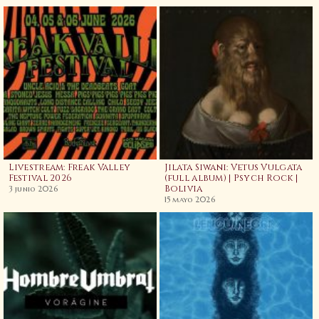
Livestream: Freak Valley
Jilata Siwani: Vetus Vulgata
Festival 2026
(full album) | Psych Rock |
Bolivia
3 junio 2026
15 mayo 2026