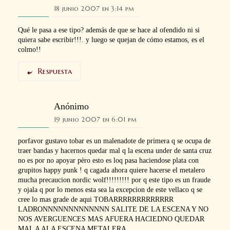
18 junio 2007 en 3:14 pm
Qué le pasa a ese tipo? además de que se hace al ofendido ni si
quiera sabe escribir!!!. y luego se quejan de cómo estamos, es el
colmo!!
Respuesta
Anónimo
19 junio 2007 en 6:01 pm
porfavor gustavo tobar es un malenadote de primera q se ocupa de
traer bandas y hacernos quedar mal q la escena under de santa cruz
no es por no apoyar pèro esto es loq pasa haciendose plata con
grupitos happy punk ! q cagada ahora quiere hacerse el metalero
mucha precaucion nordic wolf!!!!!!!!! por q este tipo es un fraude
y ojala q por lo menos esta sea la excepcion de este vellaco q se
cree lo mas grade de aqui TOBARRRRRRRRRRRRR
LADRONNNNNNNNNNNNN SALITE DE LA ESCENA Y NO
NOS AVERGUENCES MAS AFUERA HACIEDNO QUEDAR
MAL A ALA ESCENA METALERA