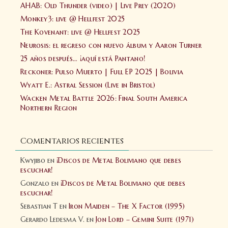
AHAB: Old Thunder (video) | Live Prey (2020)
Monkey3: live @ Hellfest 2025
The Kovenant: live @ Hellfest 2025
Neurosis: el regreso con nuevo álbum y Aaron Turner
25 años después… ¡aquí está Pantano!
Reckoner: Pulso Muerto | Full EP 2025 | Bolivia
Wyatt E.: Astral Session (Live in Bristol)
Wacken Metal Battle 2026: Final South America
Northern Region
Comentarios recientes
Kwyjibo
en
¡Discos de Metal Boliviano que debes
escuchar!
Gonzalo
en
¡Discos de Metal Boliviano que debes
escuchar!
Sebastian T
en
Iron Maiden – The X Factor (1995)
Gerardo Ledesma V.
en
Jon Lord – Gemini Suite (1971)