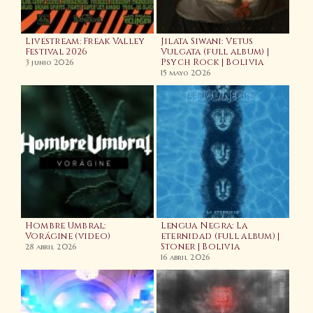
Livestream: Freak Valley
Jilata Siwani: Vetus
La
Festival 2026
Vulgata (full album) |
(fe
Psych Rock | Bolivia
3 junio 2026
20 
15 mayo 2026
d
Hombre Umbral:
Lengua Negra: La
Vorágine (video)
eternidad (full album) |
Stoner | Bolivia
Wac
28 abril 2026
202
16 abril 2026
Na
7 en