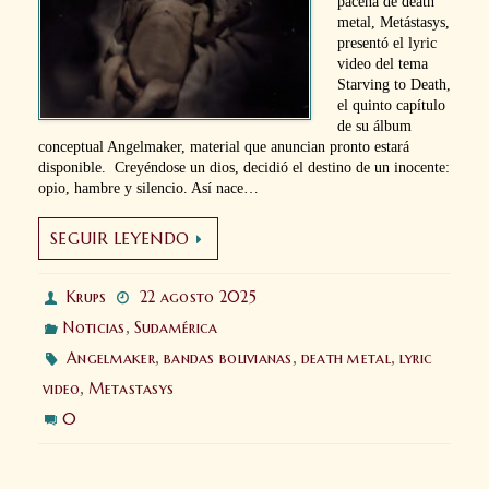
paceña de death
metal, Metástasys,
presentó el lyric
video del tema
Starving to Death,
el quinto capítulo
de su álbum
conceptual Angelmaker, material que anuncian pronto estará
disponible. Creyéndose un dios, decidió el destino de un inocente:
opio, hambre y silencio. Así nace…
SEGUIR LEYENDO
Krups
22 agosto 2025
Noticias
,
Sudamérica
Angelmaker
,
bandas bolivianas
,
death metal
,
lyric
video
,
Metastasys
0