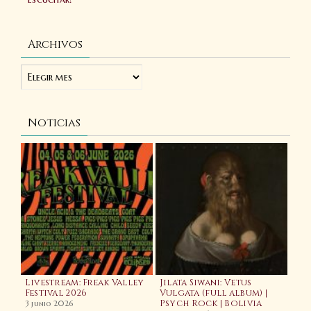
Archivos
Noticias
Livestream: Freak Valley
Jilata Siwani: Vetus
La
Festival 2026
Vulgata (full album) |
(fe
Psych Rock | Bolivia
3 junio 2026
20 