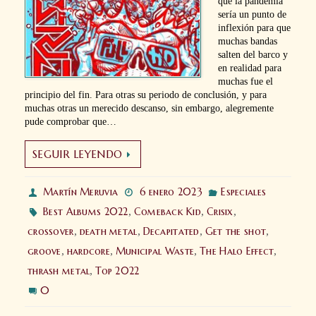
que la pandemia
sería un punto de
inflexión para que
muchas bandas
salten del barco y
en realidad para
muchas fue el
principio del fin. Para otras su periodo de conclusión, y para
muchas otras un merecido descanso, sin embargo, alegremente
pude comprobar que…
SEGUIR LEYENDO
Martín Meruvia
6 enero 2023
Especiales
Best Albums 2022
,
Comeback Kid
,
Crisix
,
crossover
,
death metal
,
Decapitated
,
Get the shot
,
groove
,
hardcore
,
Municipal Waste
,
The Halo Effect
,
thrash metal
,
Top 2022
0