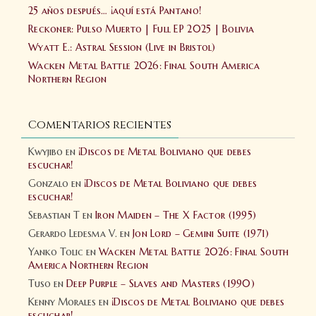
25 años después… ¡aquí está Pantano!
Reckoner: Pulso Muerto | Full EP 2025 | Bolivia
Wyatt E.: Astral Session (Live in Bristol)
Wacken Metal Battle 2026: Final South America
Northern Region
Comentarios recientes
Kwyjibo
en
¡Discos de Metal Boliviano que debes
escuchar!
Gonzalo
en
¡Discos de Metal Boliviano que debes
escuchar!
Sebastian T
en
Iron Maiden – The X Factor (1995)
Gerardo Ledesma V.
en
Jon Lord – Gemini Suite (1971)
Yanko Tolic
en
Wacken Metal Battle 2026: Final South
America Northern Region
Tuso
en
Deep Purple – Slaves and Masters (1990)
Kenny Morales
en
¡Discos de Metal Boliviano que debes
escuchar!