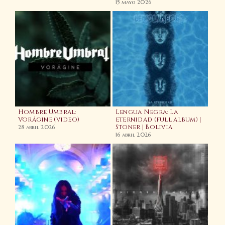
15 mayo 2026
d
Hombre Umbral:
Lengua Negra: La
Vorágine (video)
eternidad (full album) |
Stoner | Bolivia
Wac
28 abril 2026
202
16 abril 2026
Na
7 en