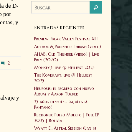
la de D-
o por
entas, y
Entradas recientes
Preview: Freak Valley Festival XIII
Author & Punisher: Thrush (video)
AHAB: Old Thunder (video) | Live
Prey (2020)
2
Monkey3: live @ Hellfest 2025
The Kovenant: live @ Hellfest
2025
Neurosis: el regreso con nuevo
álbum y Aaron Turner
alvaje y
25 años después… ¡aquí está
Pantano!
Reckoner: Pulso Muerto | Full EP
2025 | Bolivia
Wyatt E.: Astral Session (Live in