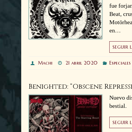
fue forja
Beat, cru
Motörhead
en…
SEGUIR 
Machi
21 abril 2020
Especiales
Benighted: “Obscene Repress
Nuevo dis
bestial.
SEGUIR 