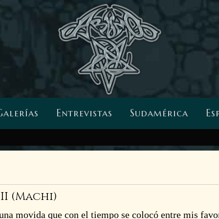
Galerías
Entrevistas
Sudamérica
Es
I (Machi)
 una movida que con el tiempo se colocó entre mis favor