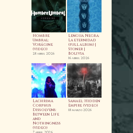
aahls Wyrd:
ime and
Hombre
Lengua Negra:
imeless
Umbral:
La eternidad
imeline
Vorágine
(full album) |
Video)
(video)
Stoner |
Wacken Metal
Bolivia
Battle 2026:
4 abril 2025
28 abril 2026
BOLIVIA | Fina
16 abril 2026
Nacional
7 enero 2026
odcast
Lachrima
Samael: Hidden
05E05 Enrique
Corphus
Empire (video)
agarnaga |
Dissolvens:
18 marzo 2026
rypt Sermon,
Between Life
Cauterization
he Silver,
and
The Psychic
aeva | Relapse
Nothingness
Vampire (Lyri
ecords
(video)
Video) | Nuev
Banda |
7 marzo 2025
7 abril 2026