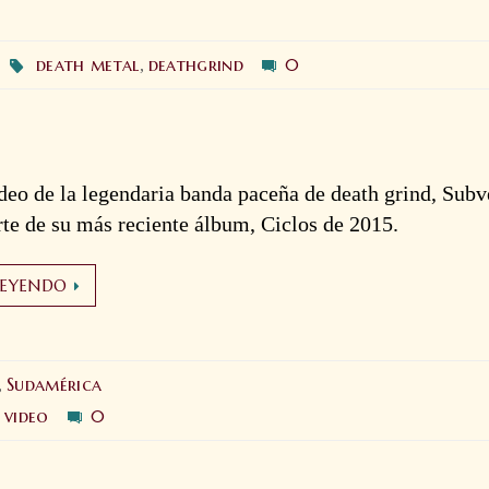
death metal
deathgrind
0
,
eo de la legendaria banda paceña de death grind, Subve
te de su más reciente álbum, Ciclos de 2015.
LEYENDO
Sudamérica
,
video
0
,