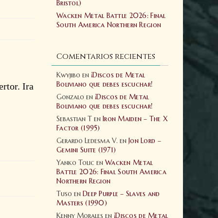
Bristol)
Wacken Metal Battle 2026: Final
South America Northern Region
Comentarios recientes
Kwyjibo
en
¡Discos de Metal
Boliviano que debes escuchar!
rtor. Ira
Gonzalo
en
¡Discos de Metal
Boliviano que debes escuchar!
Sebastian T
en
Iron Maiden – The X
Factor (1995)
Gerardo Ledesma V.
en
Jon Lord –
Gemini Suite (1971)
Yanko Tolic
en
Wacken Metal
Battle 2026: Final South America
Northern Region
Tuso
en
Deep Purple – Slaves and
Masters (1990)
Kenny Morales
en
¡Discos de Metal