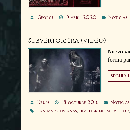
George
9 abril 2020
Noticias
Subvertor: Ira (video)
Nuevo vid
forma par
SEGUIR 
Krups
18 octubre 2016
Noticias
bandas bolivianas
deathgrind
subvertor
,
,