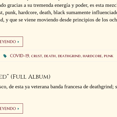
ndo gracias a su tremenda energía y poder, es esta mezc
st, punk, hardcore, death, black sumamente influenciad
, y que se viene moviendo desde principios de los och
LEYENDO
COVID-19
crust
death
deathgrind
hardcore
punk
,
,
,
,
,
ed” (Full Album)
co, de esta ya veterana banda francesa de deathgrind; s
LEYENDO