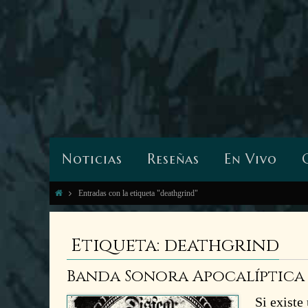
Noticias
Reseñas
En Vivo
Entradas con la etiqueta "deathgrind"
Etiqueta: deathgrind
Banda Sonora Apocalíptica I
Si existe