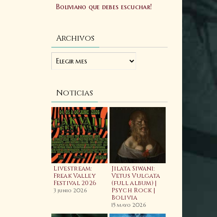
Boliviano que debes escuchar!
Archivos
Noticias
ellfest 2025:
Livestream:
Jilata Siwani:
Laibach:
ftermovie
Freak Valley
Vetus Vulgata
Allgorhyth
ficial
Festival 2026
(full album) |
(feat. Wiyaala)
Psych Rock |
Video
3 junio 2025
3 junio 2026
Bolivia
20 febrero 2026
15 mayo 2026