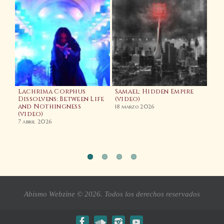
Lachrima Corphus
Samael: Hidden Empire
ue
Dissolvens: Between Life
(video)
and Nothingness
Cau
18 marzo 2026
(video)
Psy
ds
Vid
7 abril 2026
Bol
10 d
Abismo Webzine © 2026. Todos los derechos reservados