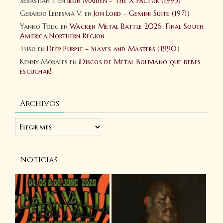
Sebastian T
en
Iron Maiden – The X Factor (1995)
Gerardo Ledesma V.
en
Jon Lord – Gemini Suite (1971)
Yanko Tolic
en
Wacken Metal Battle 2026: Final South
America Northern Region
Tuso
en
Deep Purple – Slaves and Masters (1990)
Kenny Morales
en
¡Discos de Metal Boliviano que debes
escuchar!
Archivos
Noticias