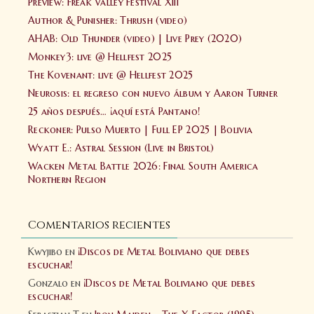
Preview: Freak Valley Festival XIII
Author & Punisher: Thrush (video)
AHAB: Old Thunder (video) | Live Prey (2020)
Monkey3: live @ Hellfest 2025
The Kovenant: live @ Hellfest 2025
Neurosis: el regreso con nuevo álbum y Aaron Turner
25 años después… ¡aquí está Pantano!
Reckoner: Pulso Muerto | Full EP 2025 | Bolivia
Wyatt E.: Astral Session (Live in Bristol)
Wacken Metal Battle 2026: Final South America
Northern Region
Comentarios recientes
Kwyjibo
en
¡Discos de Metal Boliviano que debes
escuchar!
Gonzalo
en
¡Discos de Metal Boliviano que debes
escuchar!