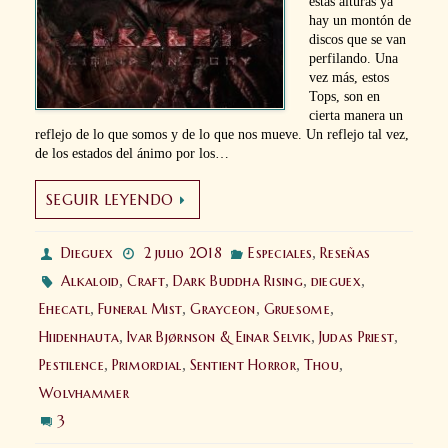
estas alturas ya
hay un montón de
discos que se van
perfilando. Una
vez más, estos
Tops, son en
cierta manera un
reflejo de lo que somos y de lo que nos mueve. Un reflejo tal vez,
de los estados del ánimo por los…
SEGUIR LEYENDO
Dieguex
2 julio 2018
Especiales
,
Reseñas
Alkaloid
,
Craft
,
Dark Buddha Rising
,
dieguex
,
Ehecatl
,
Funeral Mist
,
Grayceon
,
Gruesome
,
Hiidenhauta
,
Ivar Bjørnson & Einar Selvik
,
Judas Priest
,
Pestilence
,
Primordial
,
Sentient Horror
,
Thou
,
Wolvhammer
3