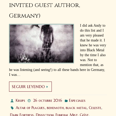
invited guest author,
Germany)
I did ask Andy to
do this list and I
am very pleased
that he made it. I
knew he was very
into Black Metal
by the time I also
was. Not to
mention that, as
he was listening (and seeing!) to all these bands here in Germany,
I was…
SEGUIR LEYENDO
Krups
26 octubre 2016
Especiales
Altar of Plagues
,
behemoth
,
black metal
,
Celeste
,
Dark Fortress
,
Dissection
,
Funeral Mist
,
Geïst
,