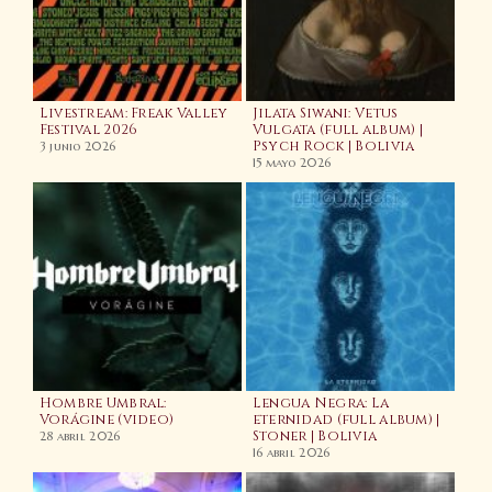
Livestream: Freak Valley
Jilata Siwani: Vetus
La
Festival 2026
Vulgata (full album) |
(fe
Psych Rock | Bolivia
3 junio 2026
20 
15 mayo 2026
d
Hombre Umbral:
Lengua Negra: La
Vorágine (video)
eternidad (full album) |
Stoner | Bolivia
Wac
28 abril 2026
202
16 abril 2026
Na
7 en