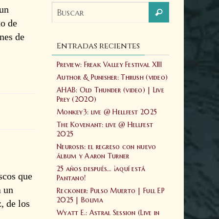
 un
no de
ones de
Entradas recientes
Preview: Freak Valley Festival XIII
Author & Punisher: Thrush (video)
AHAB: Old Thunder (video) | Live
Prey (2020)
Monkey3: live @ Hellfest 2025
The Kovenant: live @ Hellfest
2025
Neurosis: el regreso con nuevo
álbum y Aaron Turner
25 años después… ¡aquí está
scos que
Pantano!
a un
Reckoner: Pulso Muerto | Full EP
2025 | Bolivia
, de los
Wyatt E.: Astral Session (Live in