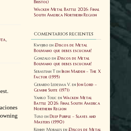
Bristol)
Wacken Metal Battle 2026: Final
South America Northern Region
Comentarios recientes
uta
,
Kwyjibo
en
¡Discos de Metal
Boliviano que debes escuchar!
Gonzalo
en
¡Discos de Metal
Boliviano que debes escuchar!
Sebastian T
en
Iron Maiden – The X
Factor (1995)
Gerardo Ledesma V.
en
Jon Lord –
Gemini Suite (1971)
est.
Yanko Tolic
en
Wacken Metal
Battle 2026: Final South America
raciones
Northern Region
Downing
Tuso
en
Deep Purple – Slaves and
Masters (1990)
Kenny Morales
en
¡Discos de Metal