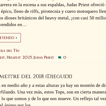
carrera en la escena a sus espaldas, Judas Priest ofreció
 épico, lleno de riffs, pirotecnia y cuero motoquero lle
os dioses británicos del heavy metal, ¡con casi 50 mill
vendidos en…
LEYENDO
ola del Tío
est
Hellfest 2025
Judas Priest
0
,
,
estre del 2018 (Dieguex)
en medio año y a estas alturas ya hay un montón de di
rfilando. Una vez más, estos Tops, son en cierta maner
e lo que somos y de lo que nos mueve. Un reflejo tal vez
del ánimo por los…