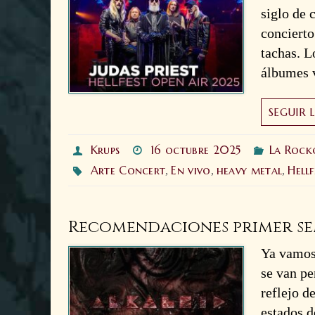
siglo de 
concierto
tachas. L
álbumes 
SEGUIR 
Krups
16 octubre 2025
La Rock
Arte Concert
En vivo
heavy metal
Hellf
,
,
,
Recomendaciones primer sem
Ya vamos 
se van pe
reflejo d
estados 