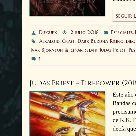
SEGUIR 
Dieguex
2 julio 2018
Especiales
,
Alkaloid
Craft
Dark Buddha Rising
dieg
,
,
,
Ivar Bjørnson & Einar Selvik
Judas Priest
Pes
,
,
3
Judas Priest – Firepower (201
Este año 
Bandas co
precisame
de K.K. 
decía qu