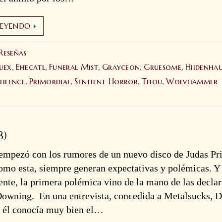
LEYENDO
Reseñas
uex
Ehecatl
Funeral Mist
Grayceon
Gruesome
Hiidenha
,
,
,
,
,
tilence
Primordial
Sentient Horror
Thou
Wolvhammer
,
,
,
,
8)
empezó con los rumores de un nuevo disco de Judas Pri
mo esta, siempre generan expectativas y polémicas. Y
nte, la primera polémica vino de la mano de las decla
Downing. En una entrevista, concedida a Metalsucks, 
e él conocía muy bien el…