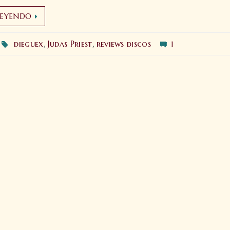
LEYENDO
dieguex
Judas Priest
reviews discos
1
,
,
Bloody
H
Company: El
A
miedo murió
o
(lyric video)
1
15 agosto 2025