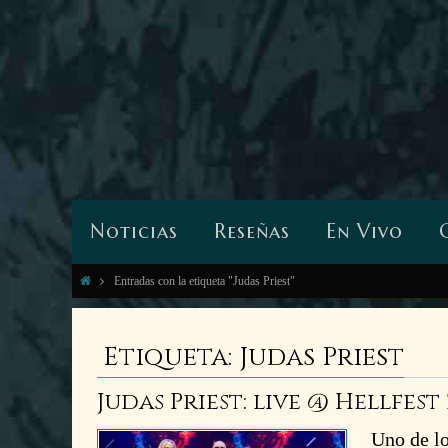
Noticias
Reseñas
En Vivo
Entradas con la etiqueta "Judas Priest"
Etiqueta: Judas Priest
Judas Priest: live @ Hellfest
Uno de lo