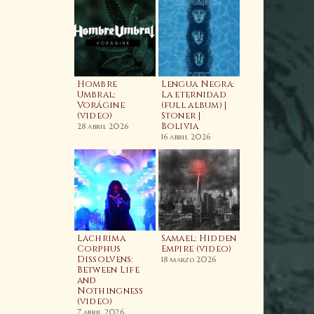
aahls Wyrd:
ime and
Hombre
Lengua Negra:
imeless
Umbral:
La eternidad
imeline
Vorágine
(full album) |
Video)
(video)
Stoner |
Wacken Metal
Bolivia
Battle 2026:
4 abril 2025
28 abril 2026
BOLIVIA | Fina
16 abril 2026
Nacional
7 enero 2026
odcast
Lachrima
Samael: Hidden
05E05 Enrique
Corphus
Empire (video)
agarnaga |
Dissolvens:
18 marzo 2026
rypt Sermon,
Between Life
Cauterization
he Silver,
and
The Psychic
aeva | Relapse
Nothingness
Vampire (Lyri
ecords
(video)
Video) | Nuev
Banda |
7 marzo 2025
7 abril 2026