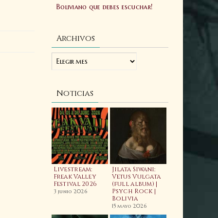
Boliviano que debes escuchar!
Archivos
Noticias
ellfest 2025:
Livestream:
Jilata Siwani:
Laibach:
ftermovie
Freak Valley
Vetus Vulgata
Allgorhyth
ficial
Festival 2026
(full album) |
(feat. Wiyaala)
Psych Rock |
Video
3 junio 2025
3 junio 2026
Bolivia
20 febrero 2026
15 mayo 2026