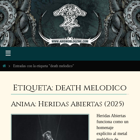
Entradas con la etiqueta "death melodico"
Etiqueta: death melodico
Anima: Heridas Abiertas (2025)
Heridas Abiertas
funciona como un
homenaje
explícito al metal
melódico de