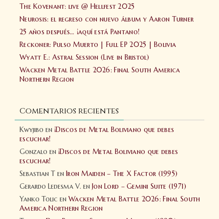
The Kovenant: live @ Hellfest 2025
Neurosis: el regreso con nuevo álbum y Aaron Turner
25 años después… ¡aquí está Pantano!
Reckoner: Pulso Muerto | Full EP 2025 | Bolivia
Wyatt E.: Astral Session (Live in Bristol)
Wacken Metal Battle 2026: Final South America
Northern Region
Comentarios recientes
Kwyjibo
en
¡Discos de Metal Boliviano que debes
escuchar!
Gonzalo
en
¡Discos de Metal Boliviano que debes
escuchar!
Sebastian T
en
Iron Maiden – The X Factor (1995)
Gerardo Ledesma V.
en
Jon Lord – Gemini Suite (1971)
Yanko Tolic
en
Wacken Metal Battle 2026: Final South
America Northern Region