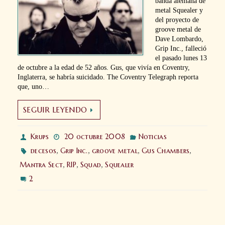
banda alemana de
metal Squealer y
del proyecto de
groove metal de
Dave Lombardo,
Grip Inc., falleció
el pasado lunes 13
de octubre a la edad de 52 años. Gus, que vivía en Coventry,
Inglaterra, se habría suicidado. The Coventry Telegraph reporta
que, uno…
SEGUIR LEYENDO
Krups
20 octubre 2008
Noticias
decesos
,
Grip Inc.
,
groove metal
,
Gus Chambers
,
Mantra Sect
,
RIP
,
Squad
,
Squealer
2