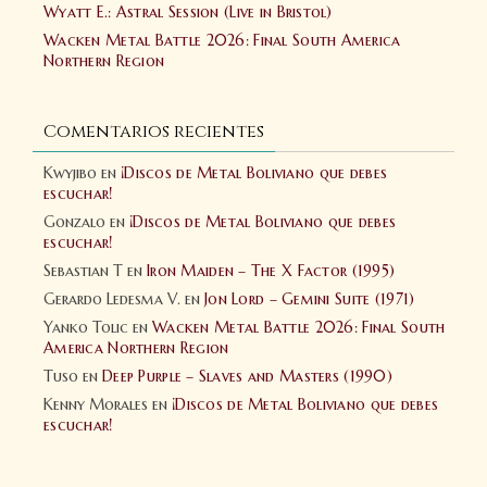
Wyatt E.: Astral Session (Live in Bristol)
Wacken Metal Battle 2026: Final South America
Northern Region
Comentarios recientes
Kwyjibo
en
¡Discos de Metal Boliviano que debes
escuchar!
Gonzalo
en
¡Discos de Metal Boliviano que debes
escuchar!
Sebastian T
en
Iron Maiden – The X Factor (1995)
Gerardo Ledesma V.
en
Jon Lord – Gemini Suite (1971)
Yanko Tolic
en
Wacken Metal Battle 2026: Final South
America Northern Region
Tuso
en
Deep Purple – Slaves and Masters (1990)
Kenny Morales
en
¡Discos de Metal Boliviano que debes
escuchar!