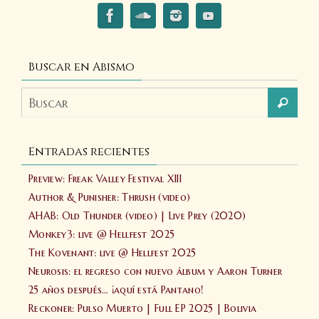
Buscar en Abismo
Entradas recientes
Preview: Freak Valley Festival XIII
Author & Punisher: Thrush (video)
AHAB: Old Thunder (video) | Live Prey (2020)
Monkey3: live @ Hellfest 2025
The Kovenant: live @ Hellfest 2025
Neurosis: el regreso con nuevo álbum y Aaron Turner
25 años después… ¡aquí está Pantano!
Reckoner: Pulso Muerto | Full EP 2025 | Bolivia