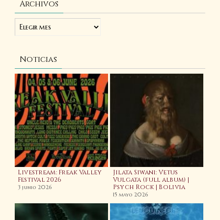
Archivos
Noticias
Livestream: Freak Valley
Jilata Siwani: Vetus
La
Festival 2026
Vulgata (full album) |
(fe
Psych Rock | Bolivia
3 junio 2026
20 
15 mayo 2026