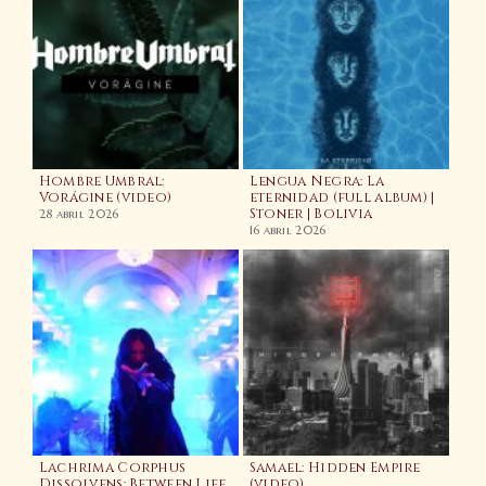
d
Hombre Umbral:
Lengua Negra: La
Vorágine (video)
eternidad (full album) |
Stoner | Bolivia
Wac
28 abril 2026
202
16 abril 2026
Na
7 en
Lachrima Corphus
Samael: Hidden Empire
ue
Dissolvens: Between Life
(video)