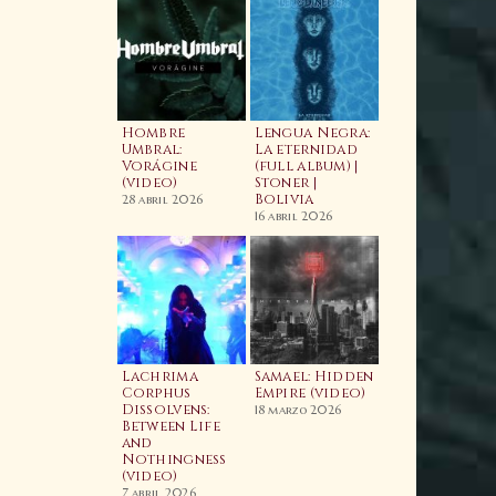
aahls Wyrd:
ime and
Hombre
Lengua Negra:
imeless
Umbral:
La eternidad
imeline
Vorágine
(full album) |
Video)
(video)
Stoner |
Wacken Metal
Bolivia
Battle 2026:
4 abril 2025
28 abril 2026
BOLIVIA | Fina
16 abril 2026
Nacional
7 enero 2026
odcast
Lachrima
Samael: Hidden
05E05 Enrique
Corphus
Empire (video)
agarnaga |
Dissolvens:
18 marzo 2026
rypt Sermon,
Between Life
Cauterization
he Silver,
and
The Psychic
aeva | Relapse
Nothingness
Vampire (Lyri
ecords
(video)
Video) | Nuev
Banda |
7 marzo 2025
7 abril 2026