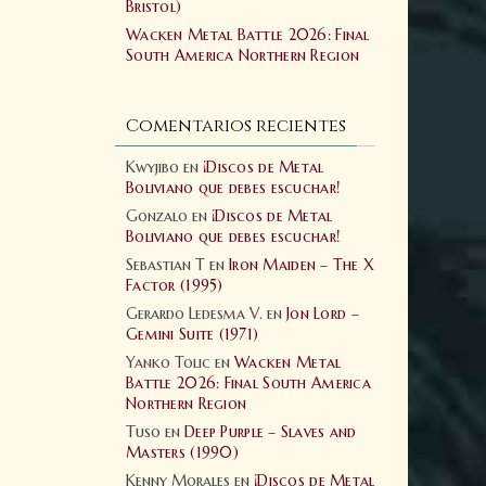
Bristol)
Wacken Metal Battle 2026: Final
South America Northern Region
Comentarios recientes
Kwyjibo
en
¡Discos de Metal
Boliviano que debes escuchar!
Gonzalo
en
¡Discos de Metal
Boliviano que debes escuchar!
Sebastian T
en
Iron Maiden – The X
Factor (1995)
Gerardo Ledesma V.
en
Jon Lord –
Gemini Suite (1971)
Yanko Tolic
en
Wacken Metal
Battle 2026: Final South America
Northern Region
Tuso
en
Deep Purple – Slaves and
Masters (1990)
Kenny Morales
en
¡Discos de Metal