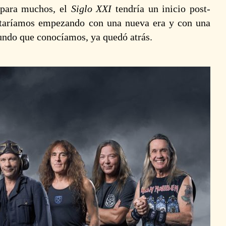
y para muchos, el
Siglo XXI
tendría un inicio post-
taríamos empezando con una nueva era y con una
undo que conocíamos, ya quedó atrás.
Brutal Assault
G
#28: ¡Se revela
T
el cartel -y la
T
venta de
T
entradas- por
(
día!
2
17 mayo 2025
Cognizant:
P
Inexorable
T
Nature of
S
Adversity |
C
Full Album
T
(2023)
D
R
2 abril 2025
1