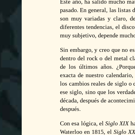
Este año, ha salido mucho ma
pasado. En general, las listas
son muy variadas y claro, de
diferentes tendencias, el dis
muy subjetivo, depende mucho 
Sin embargo, y creo que no es
dentro del rock o del metal cl
de los últimos años. ¿Porqu
exacta de nuestro calendario,
los cambios reales de siglo o
ese siglo, sino que los verda
década, después de acontecimi
después.
Con esa lógica, el
Siglo XIX
ha
Waterloo en 1815, el
Siglo X