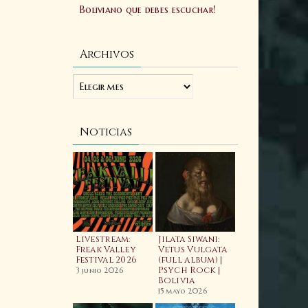
Boliviano que debes escuchar!
Archivos
Noticias
ellfest 2025:
Livestream:
Jilata Siwani:
Laibach:
ftermovie
Freak Valley
Vetus Vulgata
Allgorhyth
ficial
Festival 2026
(full album) |
(feat. Wiyaala)
Psych Rock |
Video
3 junio 2025
3 junio 2026
Bolivia
20 febrero 2026
15 mayo 2026