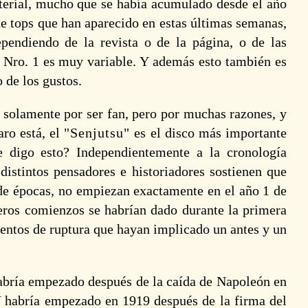
terial, mucho que se había acumulado desde el año
 de tops que han aparecido en estas últimas semanas,
pendiendo de la revista o de la página, o de las
co Nro. 1 es muy variable. Y además esto también es
de los gustos.
 solamente por ser fan, pero por muchas razones, y
aro está, el
Senjutsu
es el disco más importante
e digo esto? Independientemente a la cronología
 distintos pensadores e historiadores sostienen que
 de épocas, no empiezan exactamente en el año 1 de
deros comienzos se habrían dado durante la primera
entos de ruptura que hayan implicado un antes y un
Bloody
H
Company: El
A
miedo murió
o
(lyric video)
1
bría empezado después de la caída de Napoleón en
15 agosto 2025
X
habría empezado en 1919 después de la firma del