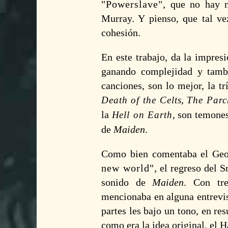
Powerslave
, que no hay n
Murray. Y pienso, que tal ve
cohesión.
En este trabajo, da la impre
ganando complejidad y tamb
canciones, son lo mejor, la t
,
Death of the Celts
The Parc
la
, son temones
Hell on Earth
de
Maiden
.
Como bien comentaba el Geo
new world
, el regreso del 
sonido de
Maiden
. Con tre
mencionaba en alguna entrevist
partes les bajo un tono, en r
como era la idea original, el 