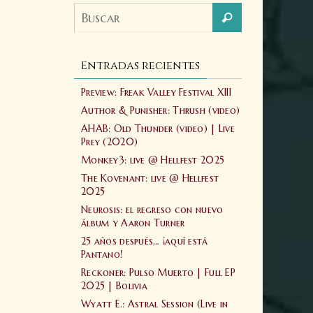
Entradas recientes
Preview: Freak Valley Festival XIII
Author & Punisher: Thrush (video)
AHAB: Old Thunder (video) | Live
Prey (2020)
Monkey3: live @ Hellfest 2025
The Kovenant: live @ Hellfest
2025
Neurosis: el regreso con nuevo
álbum y Aaron Turner
25 años después… ¡aquí está
Pantano!
Reckoner: Pulso Muerto | Full EP
2025 | Bolivia
Wyatt E.: Astral Session (Live in